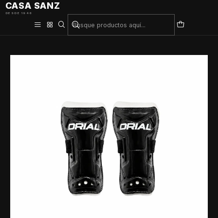
CASA SANZ
DESDE 1946
Inicio
Patín y Hockey
Hockey
Canilleras de Hockey Drial Negras – Protección, Comodidad y
Ajuste Seguro