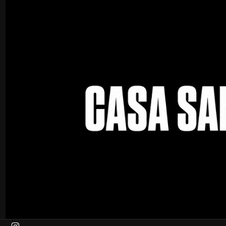
Inicio
Contacto
Contáctanos
Aquí puedes encontrar todos los canales disponibles mediante l
Email de contacto
sanzdeportes2017@gmail.com
número de WhatsApp
59897457804
Dirección
Casa Sanz
Av uruguay 1163 , MONTEVIDEO
11100 Montevideo - Centro
Departamento de Montevideo - Uruguay
Síguenos