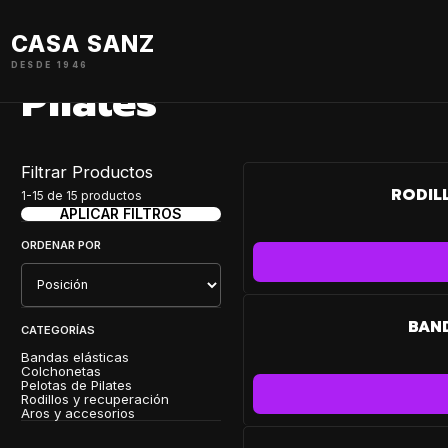
Inicio
Pilates
CASA SANZ
DESDE 1946
Pilates
Filtrar Productos
RODIL
1-15 de 15 productos
APLICAR FILTROS
ORDENAR POR
BAND
CATEGORÍAS
Bandas elásticas
Colchonetas
Pelotas de Pilates
Rodillos y recuperación
Aros y accesorios