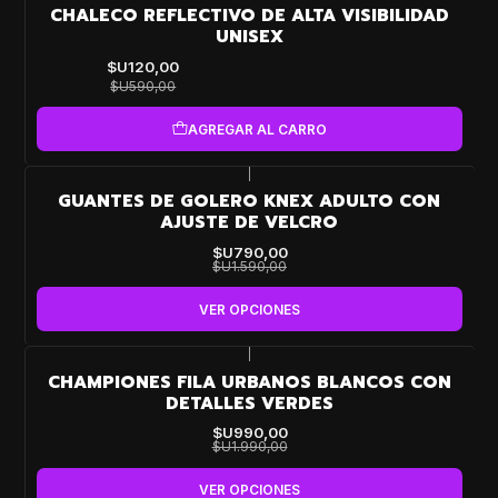
-80%
CHALECO REFLECTIVO DE ALTA VISIBILIDAD
OFF
UNISEX
$U120,00
$U590,00
AGREGAR AL CARRO
|
-50%
GUANTES DE GOLERO KNEX ADULTO CON
OFF
AJUSTE DE VELCRO
$U790,00
$U1.590,00
VER OPCIONES
|
-50%
CHAMPIONES FILA URBANOS BLANCOS CON
OFF
DETALLES VERDES
Nuevo
$U990,00
$U1.990,00
VER OPCIONES