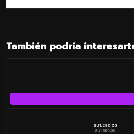
También podría interesart
-24%
OFF
$U1.290,00
$U1.690,00