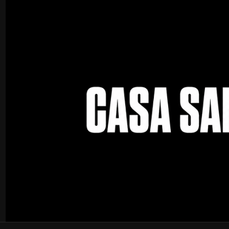
Inicio
Politica de reembolso
Politica de reembols
¡Gracias por comprar en Casa Sanz!
Ofrecemos reembolso y/o cambio dentro de los primeros 30 días 
Elegibilidad para reembolsos y cambios
Tu artículo debe estar sin usar y en las mismas condiciones 
El artículo debe estar en el embalaje original.
Para completar tu devolución, requerimos un recibo o com
Solo se pueden reembolsar los artículos de precio regular;