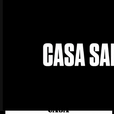
Inicio
Pilates
Aros y accesorios
Aros y accesorios
Puedes probar a bus