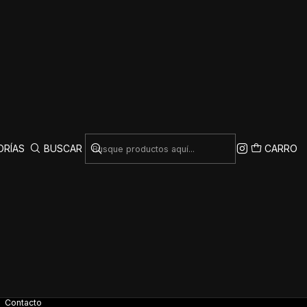
ORÍAS
BUSCAR
CARRO
rar otros productos.
INFORMACIÓN
Términos y Condiciones
Politica de reembolso
Contacto