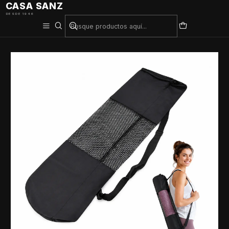
CASA SANZ
DESDE 1946
Inicio
Pilates
Bolso Porta Mat de Yoga – Práctico, Liviano y Fácil de Transportar