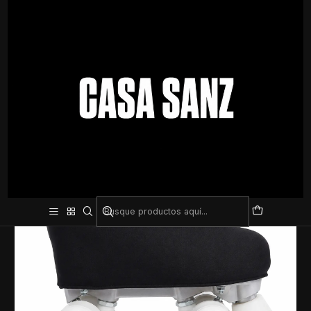
Inicio
Patín y Hockey
Accesorios y repuestos
Polaina Cubre Patín ELGI Negra – Protección, Ajuste y Acabado
Profesional