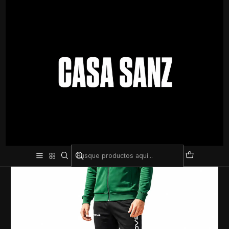
Inicio
Indumentaria
Conjuntos deportivos
Conjunto Deportivo Givova – Campera y Pantalón