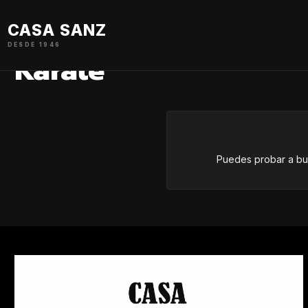
Inicio
Deporte De Contacto
Karate
CASA SANZ
DESDE 1946
Karate
Puedes probar a bus