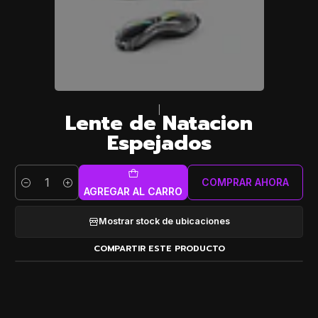
|
Lente de Natacion
Espejados
COMPRAR AHORA
Cantidad
AGREGAR AL CARRO
Mostrar stock de ubicaciones
COMPARTIR ESTE PRODUCTO