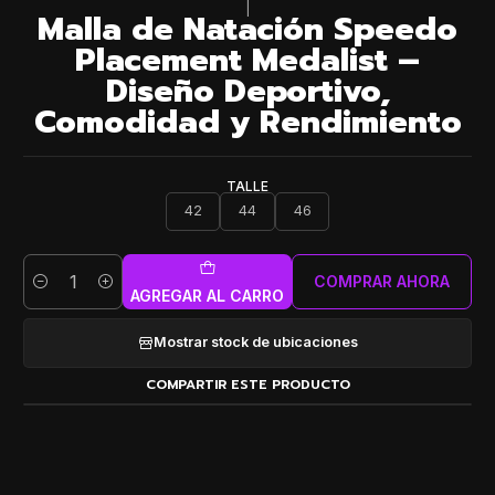
|
Malla de Natación Speedo
Placement Medalist –
Diseño Deportivo,
Comodidad y Rendimiento
TALLE
42
44
46
COMPRAR AHORA
Cantidad
AGREGAR AL CARRO
Mostrar stock de ubicaciones
COMPARTIR ESTE PRODUCTO