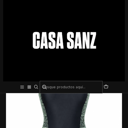
Inicio
Natación
Mallas
Malla de Natación Speedo Placement Medalist – Diseño Deportivo,
Comodidad y Rendimiento