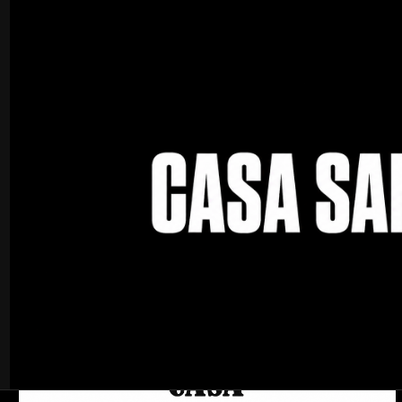
Inicio
Ortopedia
Muslera y pantorrillera
Muslera y pantorrille
Puedes probar a bus