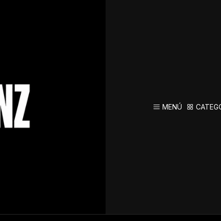
ra
Todavía no hay productos disponibles aquí
MENÚ
CATEG
car en otras categorías o utilizar la barra de búsqueda para encont
CATEGORÍAS
Contacto