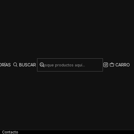
ORÍAS
BUSCAR
CARRO
rar otros productos.
INFORMACIÓN
Términos y Condiciones
Politica de reembolso
Contacto