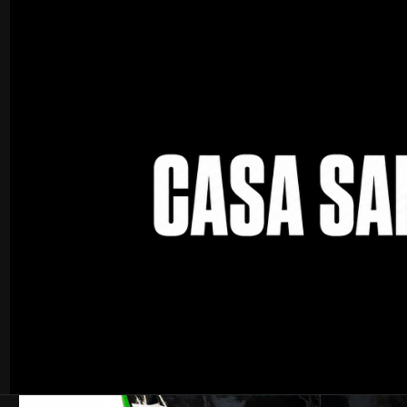
Inicio
Pelotas
Futbol
Pelota de Fútbol SANZ – Excelente Control y D