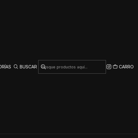
|
 de Fútbol SANZ –
te Control y Diseño
Deportivo
ORÍAS
BUSCAR
CARRO
AR AL CARRO
COMPRAR AHORA
Mostrar stock de ubicaciones
COMPARTIR ESTE PRODUCTO