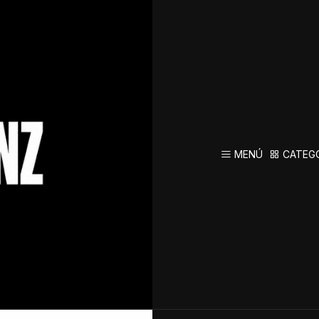
orte, Compresión y Comodidad
Rodille
KNEX – So
MENÚ
CATEG
AGREG
Cantidad