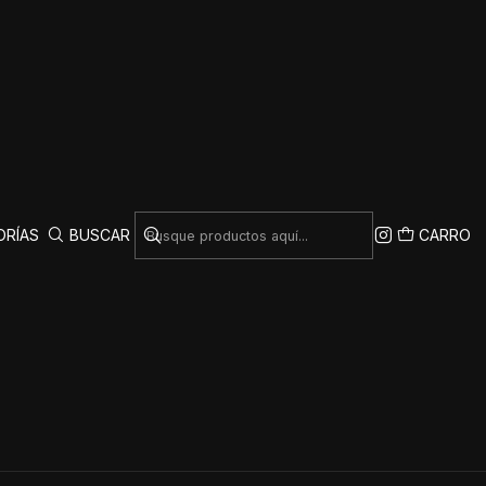
|
ra Deportiva Blanca
porte, Compresión y
Comodidad
ORÍAS
BUSCAR
CARRO
AR AL CARRO
COMPRAR AHORA
Mostrar stock de ubicaciones
COMPARTIR ESTE PRODUCTO