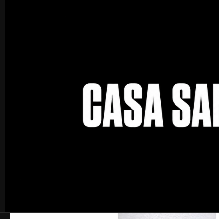
Inicio
Ortopedia
Rodilleras
Rodillera Deportiva Blanca KNEX – Sop