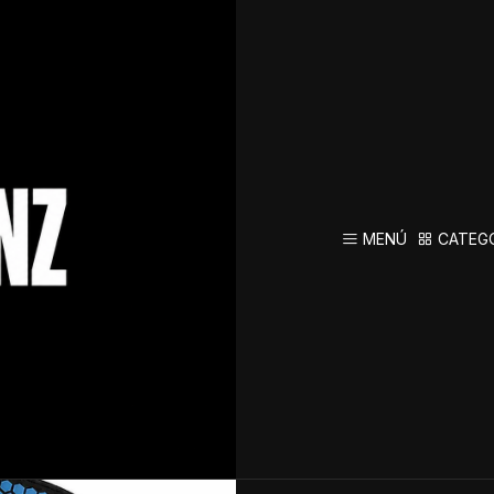
antamiento de Pesas – Mayor Agarre y Seguridad
Str
Levanta
Mayor A
MENÚ
CATEG
AGREG
Cantidad