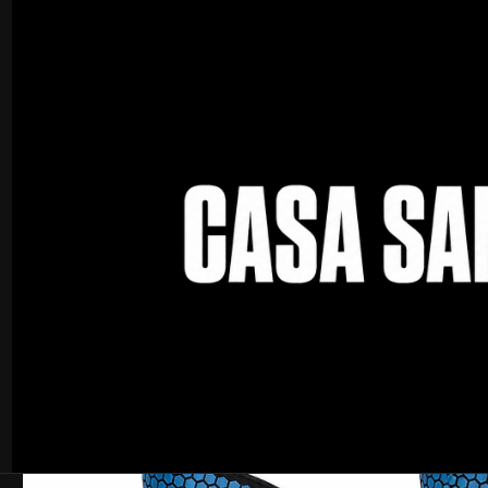
Inicio
Entrenamiento
Accesorios de gimnasio
Straps SANZ para Lev