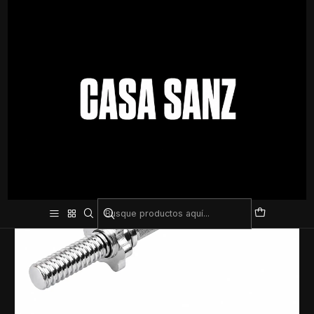
Inicio
Entrenamiento
Pesas y mancuernas
Barra Corta Cromada para Mancuernas 35cm con Rosca y Seguros –
Resistente y Ajustable