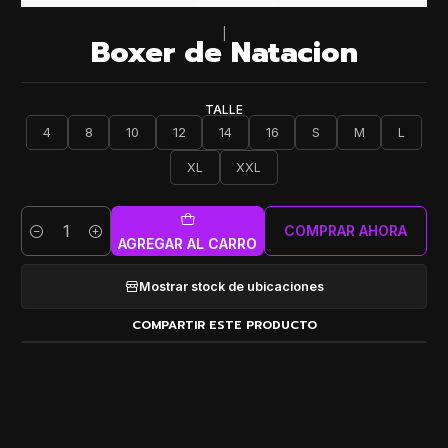
|
Boxer de Natacion
TALLE
4
8
10
12
14
16
S
M
L
XL
XXL
COMPRAR AHORA
Cantidad
AGREGAR AL CARRO
Mostrar stock de ubicaciones
COMPARTIR ESTE PRODUCTO