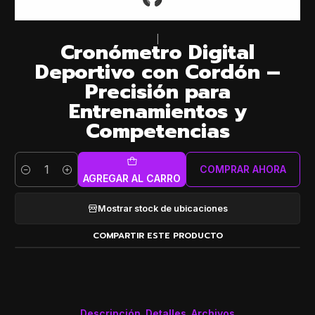
|
Cronómetro Digital
Deportivo con Cordón –
Precisión para
Entrenamientos y
Competencias
COMPRAR AHORA
Cantidad
AGREGAR AL CARRO
Mostrar stock de ubicaciones
COMPARTIR ESTE PRODUCTO
Descripción
Detalles
Archivos