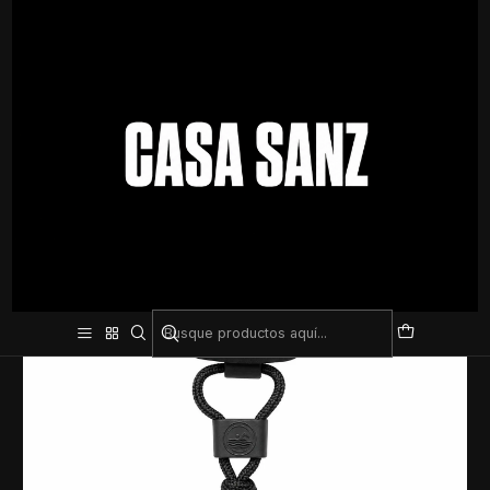
Inicio
Entrenamiento
Accesorios de gimnasio
Cronómetro Digital Deportivo con Cordón – Precisión para
Entrenamientos y Competencias