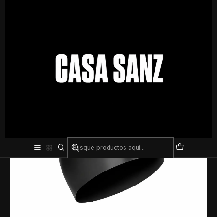
Inicio
Natación
Accesorios
Gorro de Natación Plain Flat Silicone Cap – Cómodo, Liviano y
Resistente