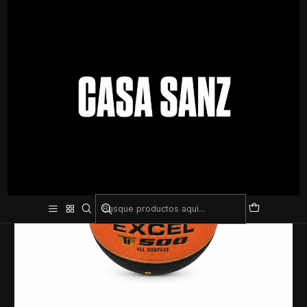
Inicio
Pelotas
Basketball
Pelota de Básquet Spalding Excel TF-500 – All Surface, Agarre y
Durabilidad