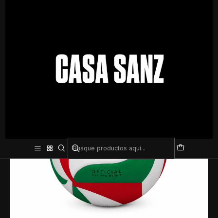
Inicio
Pelotas
Volleyball
Pelota de Volley Molten 4000 – Calidad Superior para
Entrenamiento y Juego