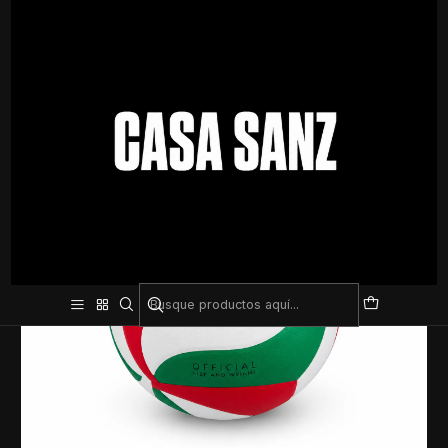
Inicio
Pelotas
Volleyball
Pelota de Volley Molten 4500 – Alto Rendimiento y Excelente
Control