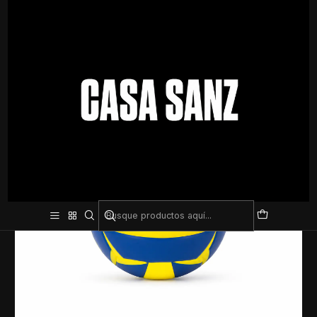
Inicio
Pelotas
Volleyball
Pelota de Volley Lotto – Diseño Llamativo y Excelente Agarre