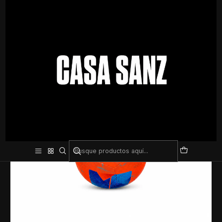
Inicio
Pelotas
Futbol
Pelota de Fútbol Molten Nº5 Naranja Fluo – Diseño Llamativo y
Excelente Control