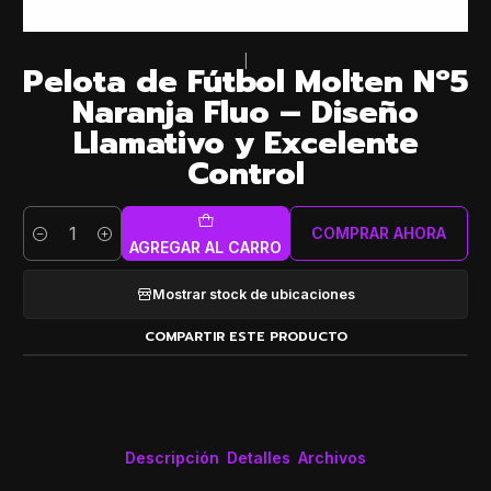
|
Pelota de Fútbol Molten Nº5
Naranja Fluo – Diseño
Llamativo y Excelente
Control
COMPRAR AHORA
Cantidad
AGREGAR AL CARRO
Mostrar stock de ubicaciones
COMPARTIR ESTE PRODUCTO
Descripción
Detalles
Archivos