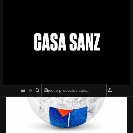
Inicio
Pelotas
Futbol
Pelota de Futsal Molten – Excelente Control y Diseño Profesional