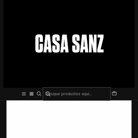
Inicio
Entrenamiento
Pesas y mancuernas
Pesa Rusa Kettlebell Negra – Entrenamiento de Fuerza | 2, 4, 6, 8 y
10 kg