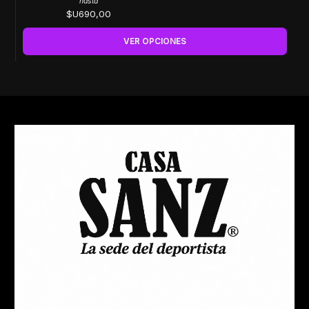
hasta
$U690,00
VER OPCIONES