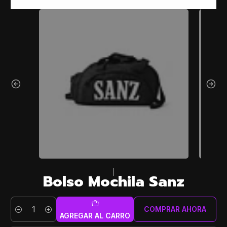
|
Bolso Mochila Sanz
COMPRAR AHORA
Cantidad
AGREGAR AL CARRO