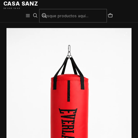
CASA SANZ
DESDE 1946
Inicio
Deporte De Contacto
bolsa everlast